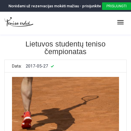
Norėdami už rezervacijas mokėti mažiau - prisijunkite
PRISIJUNGTI
Lietuvos studentų teniso
čempionatas
Data:
2017-05-27