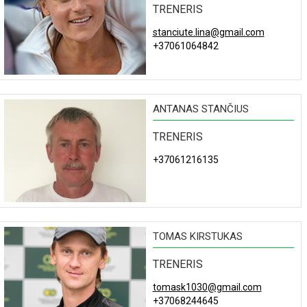
TRENERIS
stanciute.lina@gmail.com
+37061064842
ANTANAS STANČIUS
TRENERIS
+37061216135
TOMAS KIRSTUKAS
TRENERIS
tomask1030@gmail.com
+37068244645