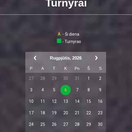
Turnyrai
A
- Ši diena
- Turnyras
Rugpjūtis, 2026
P
A
T
K
Pn
Š
S
27
28
29
30
31
1
2
3
4
5
6
7
8
9
10
11
12
13
14
15
16
17
18
19
20
21
22
23
24
25
26
27
28
29
30