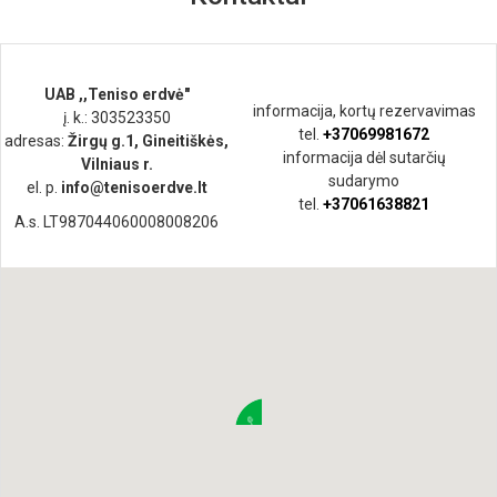
UAB ,,Teniso erdvė"
informacija, kortų rezervavimas
į. k.: 303523350
tel.
+37069981672
adresas:
Žirgų g.1, Gineitiškės,
informacija dėl sutarčių
Vilniaus r.
sudarymo
el. p.
info@tenisoerdve.lt
tel.
+37061638821
A.s. LT987044060008008206