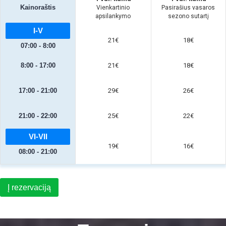
Kainoraštis
Vienkartinio
Pasirašius vasaros
apsilankymo
sezono sutartį
I-V
21€
18€
07:00 - 8:00
8:00 - 17:00
21€
18€
17:00 - 21:00
29€
26€
21:00 - 22:00
25€
22€
VI-VII
19€
16€
08:00 - 21:00
Į rezervaciją