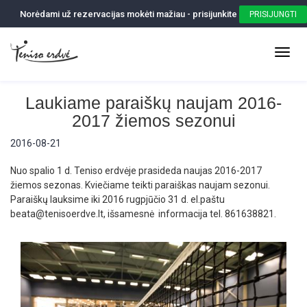
Norėdami už rezervacijas mokėti mažiau - prisijunkite
PRISIJUNGTI
Laukiame paraiškų naujam 2016-
2017 žiemos sezonui
2016-08-21
Nuo spalio 1 d. Teniso erdvėje prasideda naujas 2016-2017
žiemos sezonas. Kviečiame teikti paraiškas naujam sezonui.
Paraiškų lauksime iki 2016 rugpjūčio 31 d. el.paštu
beata@tenisoerdve.lt, išsamesnė informacija tel. 861638821.