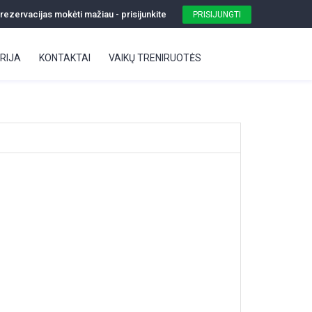
ezervacijas mokėti mažiau - prisijunkite
PRISIJUNGTI
RIJA
KONTAKTAI
VAIKŲ TRENIRUOTĖS